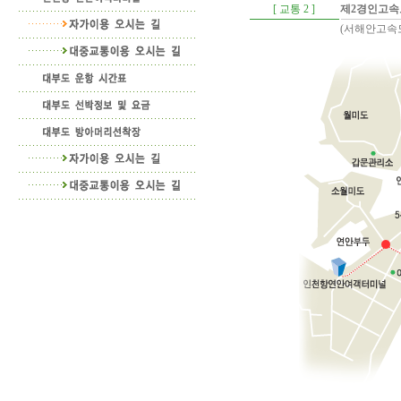
[ 교통 2 ]
제2경인고속
(서해안고속