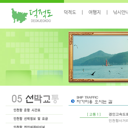
[ 교통 1 ]
경인고속도로
인천항사거리